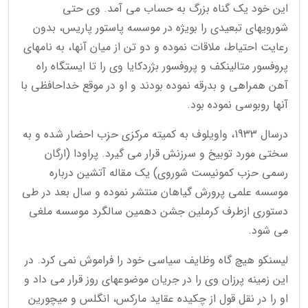
این خود یک گناه بزرگ به حساب می آمد. وی حتی
شورویهای تبعیدی را بویژه در موسسه پاستور پاریس، بدون
رعایت احتیاط، ملاقات نموده و دو تن از میان آنها، به نامهای
پروفسور متالینکف و پروفسور بژردکایا وی را تا ایستگاه راه
آهن همراهی و بدرقه نموده بودند و او در موقع خداحافظی با
آنها روبوسی نموده بود.
درسال 1933، واویلوف به کمیته مرکزی حزب احضار شده و به
سختی مورد توبیخ و سرزنش قرار می گیرد. پراودا (ارگان
رسمی حزب کمونیست شوروی) یک مقاله آتشین درباره
موسسه علمی پرورش گیاهان منتشر نموده و سال بعد در طی
دستوری ازطرف کرملین جشن دهمین سالگرد موسسه ملغی
می شود.
لیسنکو هیچ گاه وظایف سیاسی خود را فراموش نمی کرد. در
این زمینه پرزان وی را در جریان موضوعهای روز قرار می داد و
او را در نقل قول از چکیده عقاید مارکس، انگلس و میچورین