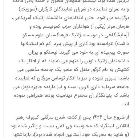
گزارش شده بود، لیسنکو همچنان مصون از حمله باقی مانده
و به عنوان نماینده در شورای نمایندگان کارگران (سوویت)
برگزیده می شود. حتی انتقادهای دانشمند ژنتیک آمریکایی،
هرمان مولر (یکی از هواداران حزب کمونیسم بوده و
آزمایشگاهی در موسسه ژنتیک فرهنگستان علوم مسکو
داشت) نتوانسته بود کاری از پیش ببرد. کم کم استدلالها
صورت پیچیده ای به خود می گیرند: لیسنکو و پرزان
دانشمندان ژنتیک نوین را متهم می نمایند که از افکار یک
کشیش به نام گرگور مندل که عضو یک جامعه مذهبی می
باشد، پیروی نموده و نیز با افکار توماس مورگان که نماینده
جامعه سرمایه داری غربی است و نیز دارنده جایزه نوبل می
باشد که بنیانگذار آن مخترع دینامیت بوده، همراهی نموده
اند.
از شروع سال 1934 پس از کشته شدن سرگئی کیروف رهبر
انقلابی لنینگراد که محبوبیت وی کمی دست و پاگیر شده بود
(و شاید به تحریک خود استالین انجام شده بود)، بازداشتها