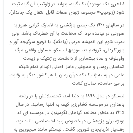
ظاهری یک موجود) یک گیاه، بتواند در ژنوتیپ آن گیاه ثبت
شود (ژنوتیپ= مجموعه ژنهای صفات قابل انتقال یک جاندار).
در سالهای 1920 یک چنین بازگشتی به لامارک گرایی هنوز به
صورتی در نیامده بود. که مخالفت با آن خطرناک باشد. ولی
قدرت شوم این اندیشه جزمی (یادگم)، با ترفیع سرگیجه آور و
باورنکردنی، تروفیم دنیسوویچ لیسنکو، مسئول واقعی مرگ
واویلوف و عده بیشماری از دانشمندان ژنتیک و زیست
شناسان روسی و همچنین عامل اصلی انهدام تمام شبکه
علمی در زمینه ژنتیک که درآن زمان با هر کشور دیگر به رقابت
بر می خاست، نمایان گشت.
لیسنکو در سال 1898 به دنیا آمد، تحصیلاتش را در رشته
باغداری در موسسه کشاورزی کیف به انتها رسانید. در سال
1925 به منظور مطالعه گیاهان لگومینوز، در موسسه ای که
بویژه برای پژوهشی در خصوص پنبه اختصاصی یافته بود،
رهسپار آذربایجان شوروی گشت. لیسنکو مانند میچورین به