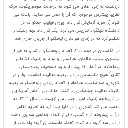
درژنتیک به ژنی اطلاق می شود که درحالت هوموزیگوت، مرگ
تقریباً پیشرس موجودی که آن را حمل می نماید، باعث می
شود (را مورد آزمایش قرار داد. یوری فیلیپ چنکو که در
دانشگاه لنینگراد تدریس می کرد، یک قرار داد مهم ژنتیک را
تنظیم کرد که در زمان هواداران لیسنکو از جریان خارج شد.
در انگلستان در دهه 1920، تعداد پژوهشگران کمی، به غیر از
بیتسون، فیشر، هالدان، هاکسلی و فورد به ژنتیک تکاملی
پرداختند. در آلمان تا پیش از ورود تیموفیف روسوفسکی،
تقریباً هیچ دانشمندی در این زمینه فعالیت نداشت. ولی در
شوروی، سه مکتب، هرکدام با تعداد زیادی پژوهشگر در زمینه
ژنتیک فعالیت چشمگیری داشتند. مارک بی. آدامز آمریکایی
در تاریخچه ژنتیک نوین چنین می نویسد: در سال 1939، به
زحمت می شد کشوری را در دنیا پیدا کرد که نظریه تکامل
درآن، پیشرفته تر و گسترده تر از اتحاد جماهیر شوروی باشد.
از این سه گروه یاد شده، تعداد دانشمندان گروه واویلوف از