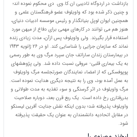
بازداشت در اردوگاه تادیبی ان.کا.وی. دی محکوم نموده اند؛
و چنین ذکر شده بود که واویلوف عضو فرهنگستان علمی و
همچنین ایوان لوپل بنیانگذار و رئیس موسسه ادبیات دنیای،
هنوز هم می توانند در کارهای مهمی برای دفاع از میهن مورد
استفاده قرار بگیرند. ولی واویلوف پس ازآن، مدت زیادی زنده
نماند که سازمان جزایی را شناسایی کند. او در 26 ژانویه 1943
در بیمارستان زندان ساراتف جان سپرد مرگ وی به طور رسمی
به یک بیماری قلبی- عروقی نسبت داده شد. ولی پژوهشهای
پوپوفسکی که از امضاء نمایندگان صورتجلسه مرگ واویلوف
به عمل آمده بود، وی را به نتیجه دیگری هدایت نموده است.
مرگ واویلوف در اثر گرسنگی و سوء تغذیه به مدت طولانی و
بدررفتاری رخ داده است. یک ربع قرن بعد، دوباره صلاحیت
واویلوف پذیرفته شد؛ بدون اینکه نقش جنایت آفرین لیسنکو
در مقابل اتحادیه دانشمندان به عنوان یک حقیقت پذیرفته
شود.
لبخند مصنوعی!