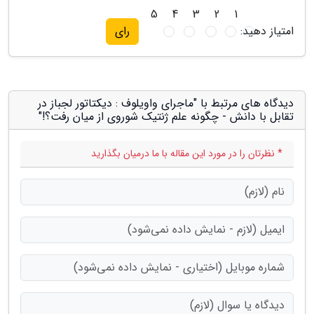
5
4
3
2
1
امتیاز دهید:
رای
دیدگاه های مرتبط با "ماجرای واویلوف : دیکتاتور لجباز در
تقابل با دانش - چگونه علم ژنتیک شوروی از میان رفت؟!"
* نظرتان را در مورد این مقاله با ما درمیان بگذارید