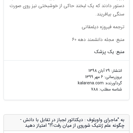
دستور دادند که یک لبخند حاکی از خوشبختی نیز روی صورت
سنگی بیافریند.
ترجمه فیروزه دیلمقانی
منبع: مجله دانشمند دهه 60
منبع: یک پزشک
انتشار:
29 آبان 1398
بروزرسانی:
6 مهر 1399
گردآورنده:
kalarena.com
شناسه مطلب: 788
به "ماجرای واویلوف : دیکتاتور لجباز در تقابل با دانش -
چگونه علم ژنتیک شوروی از میان رفت؟!" امتیاز دهید