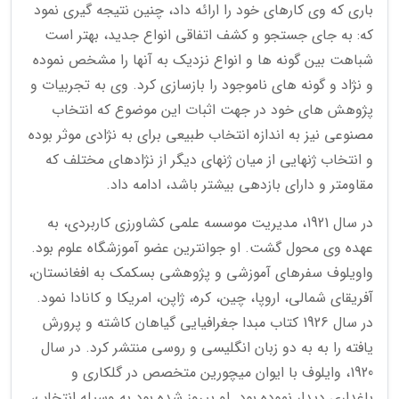
باری که وی کارهای خود را ارائه داد، چنین نتیجه گیری نمود
که: به جای جستجو و کشف اتفاقی انواع جدید، بهتر است
شباهت بین گونه ها و انواع نزدیک به آنها را مشخص نموده
و نژاد و گونه های ناموجود را بازسازی کرد. وی به تجربیات و
پژوهش های خود در جهت اثبات این موضوع که انتخاب
مصنوعی نیز به اندازه انتخاب طبیعی برای به نژادی موثر بوده
و انتخاب ژنهایی از میان ژنهای دیگر از نژادهای مختلف که
مقاومتر و دارای بازدهی بیشتر باشد، ادامه داد.
در سال 1921، مدیریت موسسه علمی کشاورزی کاربردی، به
عهده وی محول گشت. او جوانترین عضو آموزشگاه علوم بود.
واویلوف سفرهای آموزشی و پژوهشی بسکمک به افغانستان،
آفریقای شمالی، اروپا، چین، کره، ژاپن، امریکا و کانادا نمود.
در سال 1926 کتاب مبدا جغرافیایی گیاهان کاشته و پرورش
یافته را به به دو زبان انگلیسی و روسی منتشر کرد. در سال
1920، وایلوف با ایوان میچورین متخصص در گلکاری و
باغداری دیدار نموده بود. او پیروز شده بود به وسیله انتخاب،