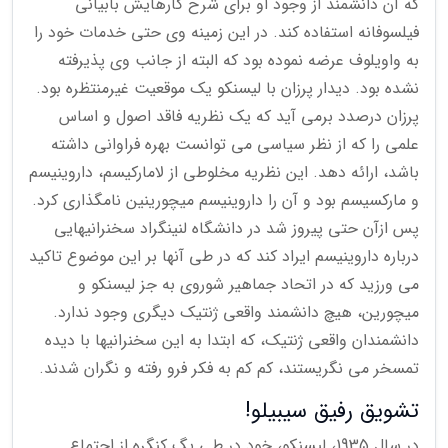
که آن دانشمند از وجود او برای شرح کارهایش بابیانی
فیلسوفانه استفاده کند. در این زمینه وی حتی خدمات خود را
به واویلوف عرضه نموده بود که البته از جانب وی پذیرفته
نشده بود. دیدار پرزان با لیسنکو یک موقعیت غیرمنتظره بود.
پرزان درصدد برمی آید که یک نظریه فاقد اصول و اساس
علمی را که از نظر سیاسی می توانست بهره فراوانی داشته
باشد، ارائه دهد. این نظریه مخلوطی از لامارکیسم، داروینیسم
و مارکسیسم بود و آن را داروینیسم میچورینین نامگذاری کرد.
پس ازآن حتی پیروز شد در دانشگاه لنینگراد سخنرانیهایی
درباره داروینیسم ایراد کند که در طی آنها بر این موضوع تاکید
می ورزید که در اتحاد جماهیر شوروی به جز لیسنکو و
میچورین، هیچ دانشمند واقعی ژنتیک دیگری وجود ندارد.
دانشمندان واقعی ژنتیک، که ابتدا به این سخنرانیها با دیده
تمسخر می نگریستند، کم کم به فکر فرو رفته و نگران شدند.
تشویق رفیق سیبیلو!
در سال 1935، لیسنکو، خود در طی یگ کنگره از اجتماع