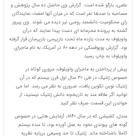
علمی، بازگو شده است. گزارش وی حاصل ده سال پژوهش و
مصاحبه با صدها نفر است که در میان آنها امضاء نمایندگان
رای محکومیت دانشمند روسی نیز دیده می شوند. وی پیروز
گشته به پرونده محرمانه ای دست پیدا نمایند که درآن
واویلوف به مدت یازده ماه تحت بازپرسی بازپرسان قرار گرفته
بود. گزارش پوپوفسکی در دهه 80 در آمریکا، به نام ماجرای
واویلوف به چاپ رسید.
پیش از پرداختن به ماجرای واویلوف، مروری کوتاه در
خصوص ژنتیک در طی 30 سال اول قرن بیستم که در آن
ژنتیک نوین تکوین یافت، ضروری به نظر می رسد. اما می
توانید اگر علاقه مند به تاریخچه دانش ژنتیک نیستید، از
خواندن این قسمت صرف نظر کنید.
مندل، کشیشی که در سال 1840، آزمایش هایی در خصوص
گونه های پیوندی نخود به عمل آورده بود، تا سده بیستم
کاملاً ناشناخته ماند. ژنتیک تا حد وسیعی برپایه نظریه