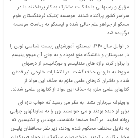
مزارع و زمینهایی با مالکیت مشترک به کار پرداختند یا در
سراسر کشور پراکنده شدند. موسسه ژنتیک فرهنگستان علوم
مسکو از جواهر علم خالی شده و لیسنکو به ریاست موسسه
برگزیده شد.
در اوایل سال 1940، لیسنکو، آموزشهای زیست شناسی نوین را
در دبیرستان و دانشگاه منع نموده و به جای آن میچورینیسم
را برقرار کرد، واژه های مندلیسم و مورگانیسم از درسهای
مربوط به داروین حذف گشت. در انتشارات خارجی نیز قدغن
شده و ناشران کارهای علمی ملزم به حذف این مواد از
کتابهای علمی ملزم به حذف این مواد از کتابهای علمی شدند.
واویلوف تیرباران نشد. به نظر می رسید که خواب تازه ای
برای او دیده بودند و می خواستند وی را به سازمانهای جزایی
روانه نمایند. در آنجا صدها دانشمند، مهندس و تکنیسین که
به دلایل مختلف محکوم شده بودند، زیر نظر محافظان پلیس
مخفی کار می کردند. متخصصان بسکمک، از جمله فیزیکدان