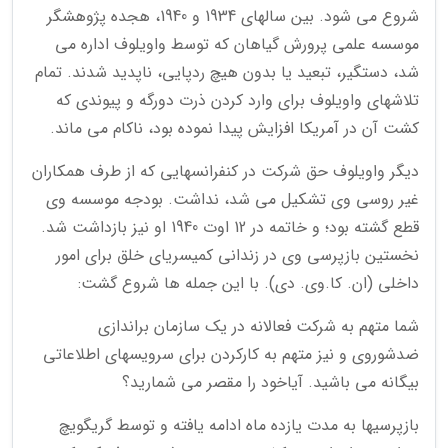
شروع می شود. بین سالهای 1934 و 1940، هجده پژوهشگر
موسسه علمی پرورش گیاهان که توسط واویلوف اداره می
شد، دستگیر، تبعید یا بدون هیچ ردپایی، ناپدید شدند. تمام
تلاشهای واویلوف برای وارد کردن ذرت دورگه و پیوندی که
کشت آن در آمریکا افزایش پیدا نموده بود، ناکام می ماند.
دیگر واویلوف حق شرکت در کنفرانسهایی که از طرف همکاران
غیر روسی وی تشکیل می شد، نداشت. بودجه موسسه وی
قطع گشته بود؛ و خاتمه در 12 اوت 1940 او نیز بازداشت شد.
نخستین بازپرسی وی در زندانی کمیسریای خلق برای امور
داخلی (ان. کا.وی. دی). با این جمله ها شروع گشت:
شما متهم به شرکت فعالانه در یک سازمان براندازی
ضدشوروی و نیز متهم به کارکردن برای سرویسهای اطلاعاتی
بیگانه می باشید. آیاخود را مقصر می شمارید؟
بازپرسیها به مدت یازده ماه ادامه یافته و توسط گریگویچ