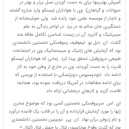
آمیزش بهترینها برای به دست آوردن نسل برتر و بهتر در
حیوانات و گیاهان). وی با هواداران لیسنکو وارد مبارزه گشته،
و ناچار از موسسه علمی خود رانده شد. ولی خوشبختانه از
دستگیری جان سالم به در برد. در اواخر زندگی به علم
سیبرنتیک و کاربرد آن در زیست شناسی تکامل علاقه مند
گشت. ان. دبل یو. تیموفیف رسوفسکی نخستین دانشمندی
بود که آزمایش های ژنتیک و سیستماتیک وی در اجتماعات
طبیعی دروزوفیل، تحقق پیدا کرد. زمانی که هواداران لیسنکو
قدرت را به دست آوردند، وی در خارج از وطن خود به کار
ادامه داد. تئودوسیوس دوبژنسکی با استفاده از بورسی که
برای ادامه مطالعات در آمریکا دریافت نموده بود، همانجا
اقامت گزید و کارهای درخشانی ارائه داد.
ای. اس. سربروفسکی نخستین کسی بود که موضوع مخزن
ژنها را مورد آزمایش قرارداده و آن را در قالب یک قاعده درآورد
و نام ژءوفن برآن نهاد. ان. پی. دوبینین نخستین دانشمندی
بود که کثرت وقوع موتاسیون لتال یا جهش لتال (لتال =