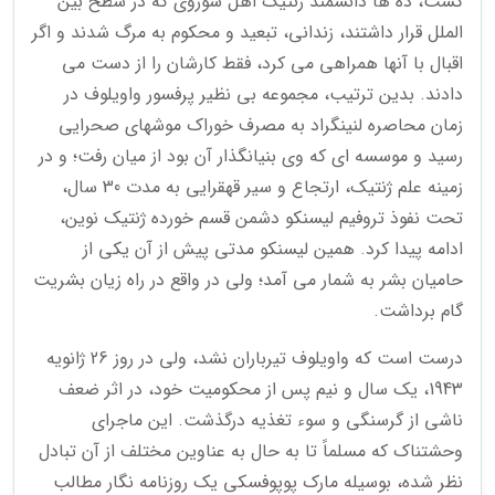
گشت، ده ها دانشمند ژنتیک اهل شوروی که در سطح بین
الملل قرار داشتند، زندانی، تبعید و محکوم به مرگ شدند و اگر
اقبال با آنها همراهی می کرد، فقط کارشان را از دست می
دادند. بدین ترتیب، مجموعه بی نظیر پرفسور واویلوف در
زمان محاصره لنینگراد به مصرف خوراک موشهای صحرایی
رسید و موسسه ای که وی بنیانگذار آن بود از میان رفت؛ و در
زمینه علم ژنتیک، ارتجاع و سیر قهقرایی به مدت 30 سال،
تحت نفوذ تروفیم لیسنکو دشمن قسم خورده ژنتیک نوین،
ادامه پیدا کرد. همین لیسنکو مدتی پیش از آن یکی از
حامیان بشر به شمار می آمد؛ ولی در واقع در راه زیان بشریت
گام برداشت.
درست است که واویلوف تیرباران نشد، ولی در روز 26 ژانویه
1943، یک سال و نیم پس از محکومیت خود، در اثر ضعف
ناشی از گرسنگی و سوء تغذیه درگذشت. این ماجرای
وحشتناک که مسلماً تا به حال به عناوین مختلف از آن تبادل
نظر شده، بوسیله مارک پوپوفسکی یک روزنامه نگار مطالب