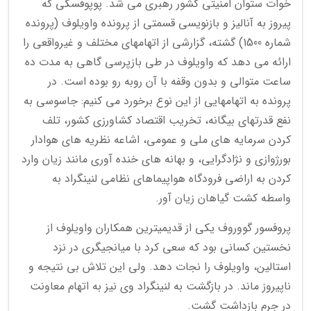
خوات ستوان امنیتی کشور رهبری می شد. پوپوفسکی که
پیروز به آنالیز و بازنویسی قسمتی از پرونده واویلوف (پرونده
شماره 1500) گشته، گزارشی از اتهامهای مختلف و غیرواقعی را
ارائه می دهد که واویلوف در طی بازپرسی گاهی به مدت ده
ساعت متوالی و بدون وقفه با آن روبه رو بوده است. در
پرونده به اتهامهایی از این نوع برخورد می کنیم: جاسوسی به
نفع قدرتهای بیگانه، تخریب اقتصاد کشاورزی کشور، تلف
کردن سرمایه های ملی و عمومی، اشاعه نظریه های هوادار
بورژوازی و نژادگرایی، و بهانه های خنده آوری مانند زیان وارد
کردن به اراضی فرودگاه هواپیماهای نظامی لنینگراد به
واسطه کشت گیاهان زیان آور.
پروفسور گووروف یکی از قدیمیترین همکاران واویلوف از
نخستین کسانی بود که سعی کرد با میانجیگری در نزد
استالین، واویلوف را نجات دهد. ولی این تلاش بی نتیجه و
ناپیروز ماند. در بازگشت به لنینگراد وی نیز به اتهام معاونت
در جرم بازداشت گشت.