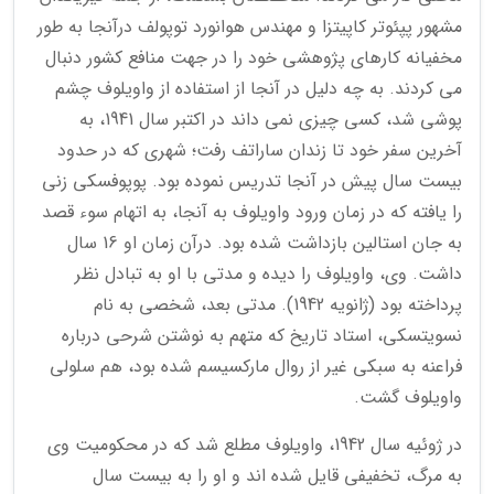
مشهور پپئوتر کاپیتزا و مهندس هوانورد توپولف درآنجا به طور
مخفیانه کارهای پژوهشی خود را در جهت منافع کشور دنبال
می کردند. به چه دلیل در آنجا از استفاده از واویلوف چشم
پوشی شد، کسی چیزی نمی داند در اکتبر سال 1941، به
آخرین سفر خود تا زندان ساراتف رفت؛ شهری که در حدود
بیست سال پیش در آنجا تدریس نموده بود. پوپوفسکی زنی
را یافته که در زمان ورود واویلوف به آنجا، به اتهام سوء قصد
به جان استالین بازداشت شده بود. درآن زمان او 16 سال
داشت. وی، واویلوف را دیده و مدتی با او به تبادل نظر
پرداخته بود (ژانویه 1942). مدتی بعد، شخصی به نام
نسویتسکی، استاد تاریخ که متهم به نوشتن شرحی درباره
فراعنه به سبکی غیر از روال مارکسیسم شده بود، هم سلولی
واویلوف گشت.
در ژوئیه سال 1942، واویلوف مطلع شد که در محکومیت وی
به مرگ، تخفیفی قایل شده اند و او را به بیست سال