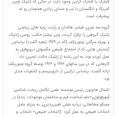
لامارک یا لامارک گرایی وجود دارد، در حالی که ژنتیک نوین
آمریکا و انگلستان با سر و صدای زیادی همچنان رو به
پیشرفت است.
گروه سه نفری، فیشر، هالدان و رایت، پایه های ریاضی
ژنتیک گروهی را برقرار کردند، ولی بیشتر مکتب روسی ژنتیک
و بویژه سرگئی چتوریکف (که در 1929 تبعید گشت) براساس
آزمایش هایی که از اجتماع طبیعی مگسهای دروزوفیل به
عمل آورده بود، به این رشته از ژنتیک حالت تجربی داد.
کارهایی که در بین سالهای 1922 و 1926 توسط گروه چتوریکف
ارائه گشت، براساس ترکیبی از داروینیسم و کشفیات مندل
بود.
اشمال هاوزون رئیس موسسه علمی تکامل ریخت شناسی
(مورفولوژی=علم شناخت فرم و ساختمان موجودات زنده) در
مسکو مطالعاتی درباره نقش تغییرپذیری، به منزله عامل
انتخاب طبیعی به عمل آورد. (انتخاب طبیعی= انتخاب و