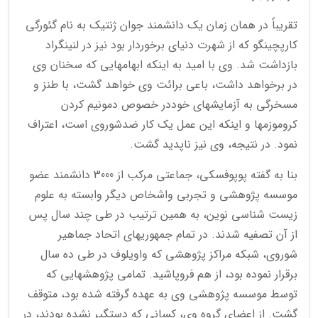
تقریباً در همان زمان یک دانشمند جوان ژنتیک به نام گئورگی
کارپچینگو که از شهرت دنیای برخوردار بود نیز در لنینگراد
بازداشت شد. وی با امید به اینکه ابهامهایی که سخنان وی
در برخواهد داشت، باعی برائت وی خواهد گشت، با طنز و
مسخرگی به آزمایشهای خوددر خصوص دمونیم کردن
کروموزمها و اینکه این عمل یک کار ضدشوروی است، اعتراف
نمود. در نتیجه، وی نیز ناپدید گشت.
بنا به گفته پوپوفسکی، جماعتی مرکب از 3000 دانشمند عضو
موسسه پژوهشی و تجربی واشخاص دیگر وابسته به علوم
زیست شناسی نوین، به همین ترتیب در طی چند سال پس
از آن تصفیه شدند. در تمام جمهوریهای اتحاد جماهیر
شوروی، شبکه مراکز پژوهشی که واویلوف در طی ده سال
برقرار نموده بود، از هم فروپاشید. تمامی پژوهشهایی که
توسط موسسه پژوهشی وی به عهده گرفته شده بود، متوقف
گشت. از اعضای گروه وی، کسانی که دستگیر نشده بودند، در