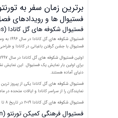
برترین زمان سفر به تورنت
فستیوال ها و رویدادهای فصل
فستیوال شکوفه های گل کانادا (Canada Blooms)
فستیوال ش
فستیوال با جشن گرفتن باغبانی در کانادا و طراح
برای اولین بار نمایش یک فستیوال. این نمایش نشا
دنیای آماده هستند.
فستیوال شکوفه های گل کانادا یکی از پیروز ترین 
نمایندگان را از سراسر کانادا و ایالات متحده در م
فستیوال شکوفه های گل کانادا 2019 در تاریخ 8 تا 17 مارس (17 تا 26 اسفند 1397) برگزار خواهد شد.
فستیوال فرهنگی کمیکن تورنتو (Toronto Comicon)