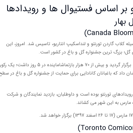
و بر اساس فستیوال ها و رویدادها
 بهار
کوفه های گل کانادا در سال 1996 به وسیله کلاب گاردن تورنتو و لنداسکیپ انتاریو، تاسیس شد. امروز، این
ی گل؛ بزرگ ترین جشنواره گل و باغ در کشور است.
اولین فستیوال شکوفه های گل کانادا در سال 1997 برگزار گردید و بیش از 70 هزار بازتماشاماینده در 5 روز داشت؛ ی
ن داد که باغبانان کانادایی برای حمایت از جشنواره گل و باغ در سطح
رویدادهای تورنتو بوده است و داوطلبان، بازدید نمایندگان و شرکت
اه مارس به این شهر می کشاند.