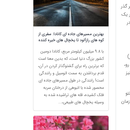
یا، زیر گذر
ر یک
ر
بهترین مسیرهای جاده ای کانادا: سفری از
کوه های رازآلود تا یخچال های خیره کننده
با 9.8 میلیون کیلومتر مربع، کانادا دومین
تامبر تا نوامبر (10 شهریور تا 9 آذر)
کشور بزرگ دنیا است، که بدین معنا است
و،
که برترین راه برای گشت­و­گذار کردن در آن،
یز
قدم برداشتن به سمت اتومبیل و رانندگی
است! رانندگی در طول مسیرهای جاده ای
محصور شده با انبوهی از درختان سربه
تو
فلک کشیده، قله های تراشیده شده به
زمان
وسیله یخچال های طبیعی،...