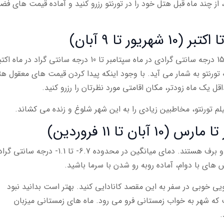
د، از چند ماه قبل هتل خود را در تورنتو رزرو کنید و آماده قیمت های فض
ر تا 9 آبان)
فصل پاییز با آب و هوایی گرم و دمای میانگین 15.6 درجه سانتی گرادی در ماه سپتامبر تا 10 درجه سانتی گراد در
رنتو به شمار می آید. با وجود اینکه پیدا کردن قیمت های معقول ه
یک ماه زودتر، مکان اقامتی مورد نظرتان را رزرو کنید.
لم تورنتو، مخاطبین زیادی را به این شهر شلوغ و زنده می کشاند.
 تا 11 فروردین)
ماه های زمستانی در کانادا، میزبان بادهای شدید و برف هستند. دمای میانگین در محدوده 6.7- تا 1.1- درجه سانتی گر
ی با دوام، آماده روبه رو شدن با سرما باشید.
یی خوبی در سفر به این مقصد کانادایی کنید. بهتر است بدانید نبود
 که شهر به خواب زمستانی فرو می رود. ماه های زمستانی میزبان
.