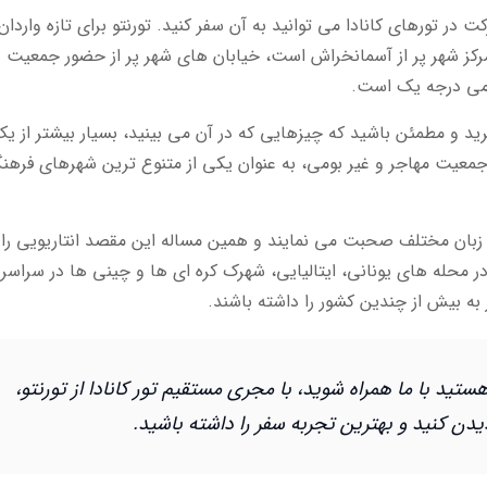
ت در تورهای کانادا می توانید به آن سفر کنید. تورنتو برای تازه واردان
کز شهر پر از آسمانخراش است، خیابان های شهر پر از حضور جمعیت د
می درجه یک است.
گیرید و مطمئن باشید که چیزهایی که در آن می بینید، بسیار بیشتر از ی
 زیبا است. تورنتو با وجود 50 درصد جمعیت مهاجر و غیر بومی، به عنوان یکی از متنوع ترین شهرهای فره
ورنتو خانه بیش از 200 گروه نژادی است که به 140 زبان مختلف صحبت می نمایند و همین مساله این مقصد انتاریویی ر
ر محله های یونانی، ایتالیایی، شهرک کره ای ها و چینی ها در سراسر
ه بیش از چندین کشور را داشته باشند.
ستید با ما همراه شوید، با مجری مستقیم تور کانادا از تورنتو،
 دیدن کنید و بهترین تجربه سفر را داشته باشید.