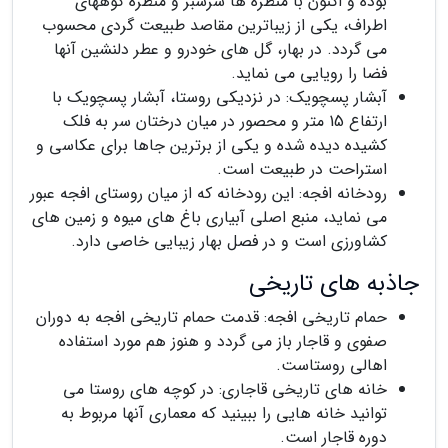
بوده و اکنون با منظره ها سرسبز و منظره کوههای
اطراف، یکی از زیباترین مقاصد طبیعت گردی محسوب
می گردد. در بهار، گل های خودرو و عطر دلنشین آنها
فضا را رویایی می نماید.
آبشار پسچویک: در نزدیکی روستا، آبشار پسچویک با
ارتفاع 15 متر و محصور در میان درختان سر به فلک
کشیده دیده شده و یکی از برترین جاها برای عکاسی و
استراحت در طبیعت است.
رودخانه افجه: این رودخانه که از میان روستای افجه عبور
می نماید، منبع اصلی آبیاری باغ های میوه و زمین های
کشاورزی است و در فصل بهار زیبایی خاصی دارد.
جاذبه های تاریخی
حمام تاریخی افجه: قدمت حمام تاریخی افجه به دوران
صفوی و قاجار باز می گردد و هنوز هم مورد استفاده
اهالی روستاست.
خانه های تاریخی قاجاری: در کوچه های روستا می
توانید خانه هایی را ببینید که معماری آنها مربوط به
دوره قاجار است.