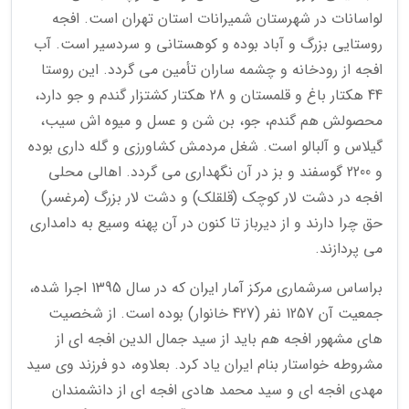
لواسانات در شهرستان شمیرانات استان تهران است. افجه
روستایی بزرگ و آباد بوده و کوهستانی و سردسیر است. آب
افجه از رودخانه و چشمه ساران تأمین می گردد. این روستا
44 هکتار باغ و قلمستان و 28 هکتار کشتزار گندم و جو دارد،
محصولش هم گندم، جو، بن شن و عسل و میوه اش سیب،
گیلاس و آلبالو است. شغل مردمش کشاورزی و گله داری بوده
و 2200 گوسفند و بز در آن نگهداری می گردد. اهالی محلی
افجه در دشت لار کوچک (قلقلک) و دشت لار بزرگ (مرغسر)
حق چرا دارند و از دیرباز تا کنون در آن پهنه وسیع به دامداری
می پردازند.
براساس سرشماری مرکز آمار ایران که در سال 1395 اجرا شده،
جمعیت آن 1257 نفر (427 خانوار) بوده است. از شخصیت
های مشهور افجه هم باید از سید جمال الدین افجه ای از
مشروطه خواستار بنام ایران یاد کرد. بعلاوه، دو فرزند وی سید
مهدی افجه ای و سید محمد هادی افجه ای از دانشمندان