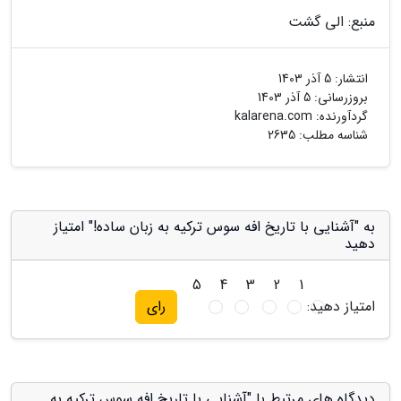
منبع: الی گشت
انتشار:
5 آذر 1403
بروزرسانی:
5 آذر 1403
گردآورنده:
kalarena.com
شناسه مطلب: 2635
به "آشنایی با تاریخ افه سوس ترکیه به زبان ساده!" امتیاز
دهید
5
4
3
2
1
امتیاز دهید:
رای
دیدگاه های مرتبط با "آشنایی با تاریخ افه سوس ترکیه به