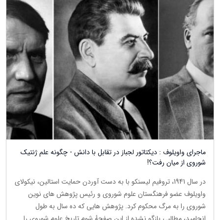
ماجرای واویلوف : دیکتاتور لجباز در تقابل با دانش - چگونه علم ژنتیک
شوروی از میان رفت؟!
در سال 1941، تروفیم لیسنکو با به دست آوردن حمایت استالین، نیکولای
واویلوف عضو فرهنگستان علوم شوروی و رئیس پژوهش های نوین
شوروی را به مرگ محکوم کرد. پژوهش هایی که ده سال به طول
انجامید، مطالبی بازگو نشده از این صفحهٔ شوم تاریخ علوم شوروی را