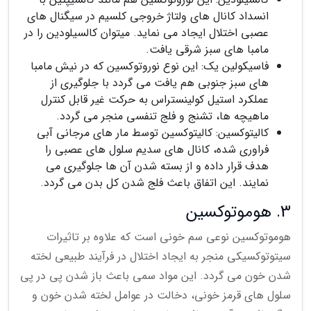
انسداد کانال های ولتاژ خروجی کلسیم در سیگنال های
عصبی اختلال ایجاد می نماید. میتوان کالسیلودین را در
مامبا های سبز شرقی یافت.
فاسیکولین یک: این نوع نوروتوکسین که در نیش مامبا
های سبز جنوبی هم یافت می گردد با جلوگیری از
عملکرد استیل کولینستراس به حرکت غیر قابل کنترل
ماهیچه ها، تشنج و فلج تنفسی منجر می گردد.
کالیتوکسین: کالیتوکسین توسط مار های مرجانی آبی
فراوری شده، کانال های سدیم سلول های عصبی را
هدف قرار داده و از بسته شدن آن ها جلوگیری می
نمایند. این اتفاق باعث فلج شدن کل بدن می گردد.
3. هوموتوکسین
هوموتوکسین نوعی سم خونی است که علاوه بر تاثیرات
سیتوتوکسیکی منجر به ایجاد اختلال در فرآیند طبیعی لخته
شدن خون می گردد. این مواد سمی باعث باز شدن پی در پی
سلول های قرمز خونی، دخالت در عوامل لخته شدن خون و