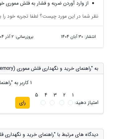
از وارد آوردن ضربه و فشار به فلش مموری خو
نظر شما در این مورد چیست؟ لطفا تجربه خود را با
انتشار:
30 آبان 1404
بروزرسانی:
2 آذر 1404
به "راهنمای خرید و نگهداری فلش مموری (flash memory)" امتیاز دهید
1
کاربر به "
راهنمای
5
4
3
2
1
امتیاز دهید:
رای
دیدگاه های مرتبط با "راهنمای خرید و نگهداری فلش مموری (y