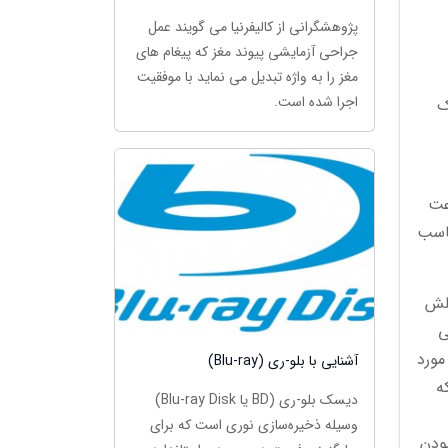
پژوهشگرانی از کالیفرنیا می گویند عمل
جراحی آزمایشی پیوند مغز که پیغام های
مغز را به واژه تبدیل می نماید با موفقیت
اجرا شده است.
ک
جودند و سرعت
ناسب
فلش
ی
مورد
آشنایی با بلو-ری (Blu-ray)
ه
دیسک بلو-ری (BD یا Blu-ray Disk)
وسیله ذخیره‌سازی نوری است که برای
ودن