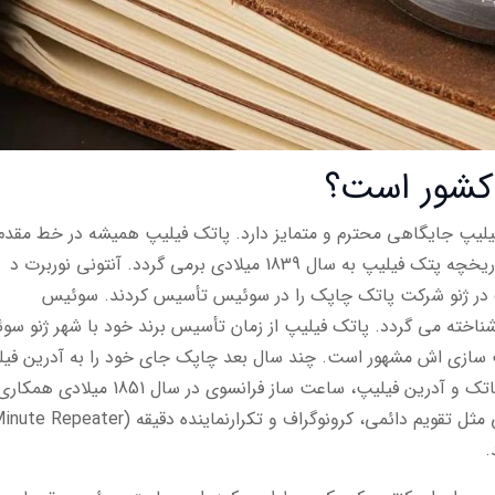
کشور است؟
یپ جایگاهی محترم و متمایز دارد. پاتک فیلیپ همیشه در خط مقدم
پیشرفت هنر و علم ساعت سازی بوده و هست. تاریخچه پتک فیلیپ به سال 1839 میلادی برمی گردد. آنتونی نوربرت د
ک در ژنو شرکت پاتک چاپک را در سوئیس تأسیس کردند. سوئیس
ی جهان شناخته می گردد. پاتک فیلیپ از زمان تأسیس برند خود با شهر ژنو س
سازی اش مشهور است. چند سال بعد چاپک جای خود را به آدرین فی
داد، به این ترتیب برند پاتک فیلیپ به دنیا آمد. پاتک و آدرین فیلیپ، ساعت ساز فرانسوی در سال 1851 میلادی همک
.