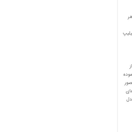
ر
یلیپ
ز
ی را فراوری نموده
صور
ای
دل