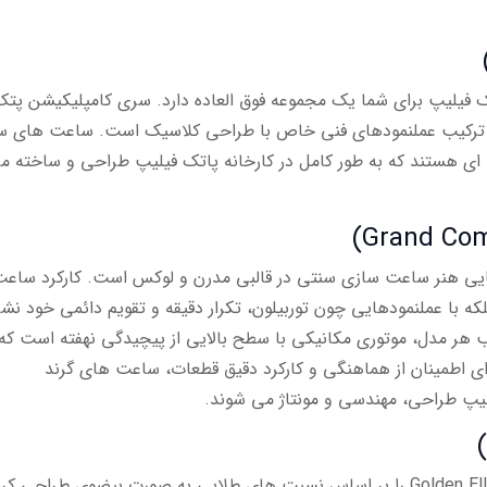
 فیلیپ برای شما یک مجموعه فوق العاده دارد. سری کامپلیکیشن پتک
در ترکیب عملنمودهای فنی خاص با طراحی کلاسیک است. ساعت های 
 ای هستند که به طور کامل در کارخانه پاتک فیلیپ طراحی و ساخته م
پاتک فیلیپ تبلور نهایی هنر ساعت سازی سنتی در قالبی مدرن و لوکس است. کارکرد ساع
 با عملنمودهایی چون توربیلون، تکرار دقیقه و تقویم دائمی خود نش
هر مدل، موتوری مکانیکی با سطح بالایی از پیچیدگی نهفته است که
ی اطمینان از هماهنگی و کارکرد دقیق قطعات، ساعت های گرند
یلیپ طراحی، مهندسی و مونتاژ می شوند.
طراح افسانه ای جرالد جنتا ساعت های مدل Golden Ellipse را بر اساس نسبت های طلایی به صورت بیضوی طراحی ک