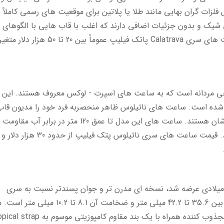
زات گران بهایی مانند طلا یا پلاتین برای موقعیت های رسمی کاملاً
یک و بدون جزئیات اضافی دارند که اغلب با قاب هایی با الگوهای
گیلوشه (Guilloché) تزیین می شوند. قیمت ساعت های سری Calatrava پاتک فیلیپ عموماً بین 20 تا 50 هزار دلار متغ
چی مردانه است که به ساعت های اسپرت - لوکس معروف هستند. این
تا طراحی شده است. ساعت های ناتیلوس ظاهر منحصربه فرد خود را مدیون قاب
هشت ضلعی، بند فلزی یکپارچه و صفحه خط دارشان هستند. ساعت های این مدل تا عمق 120 متر در براب
درنتیجه برای شنا و استفاده روزمره مناسب هستند. قیمت ساعت های سری ناتیلوس پتک 
ی آکوانات از پاتک فیلیپ که اولین بار در 1997 میلادی عرضه شد، نسخه ای مدرن تر و جوان پسندتر نسبت به سری
ناتیلوس هستند. مقدار قاب آکوانات بسته به مدل بین 35.6 تا 42.2 میلی متر و ضخامت آن 8.1 تا 0.2
های این سری دارای یک صفحه شطرنجی بسیار مجذوب کننده همراه با یک بند مقاوم کامپوزیتی م