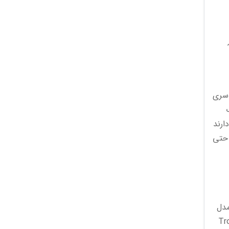
یر
 سری
ر آب مقاومت دارند
فیلیپ از حدود 30 هزار دلار و حتی
1 میلی متر است. مدل
وسوم به Tropical strap