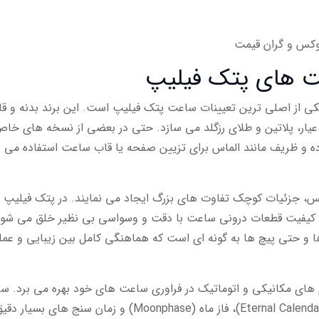
لوکس و گران قیمت
عت های پتک فیلیپ
ا یکی از اصلی ترین تعیینات ساعت پتک فیلیپ است. این برند بدنه و ق
سیاری از مدل های خود را با به کارگیری طلای 18 عیار، پلاتین و طلای رزگلد می سازد. حتی در بعضی از نسخه های خ
 و ظریف مانند الماس برای تزیین صفحه یا قاب ساعت استفاده می
، جزئیات کوچک تفاوت های بزرگ ایجاد می نمایند. در پتک فیلیپ
ا کیفیت قطعات درونی ساعت با دقت و وسواسی بی نظیر خلق می شون
ا و حتی پیچ ها به گونه ای است که هماهنگی کامل بین زیبایی و عمل
 های مکانیکی و اتوماتیک در فراوری ساعت های خود بهره می برد. س
هایی که اغلب شامل توربیلون، تقویم همیشگی (Eternal Calendar)، فاز ماه (Moonphase) و زمان سنج های بسیار د