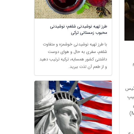
طرز تهیه نوشیدنی شلغم؛ نوشیدنی
محبوب زمستانی ترکی
با طرز تهیه نوشیدنی خوشمزه و متفاوت
شلغم، سفری به حال و هوای دوست
داشتنی کشور همسایه، ترکیه ترتیب دهید
و از طعم آن لذت ببرید.
وئیس
لیپ
اری
خود را شروع کردند. این برند با نوآوری های مهمی مثل تقویم دائمی، کرونوگراف و تکرارنماینده دقیقه (Minute Repeater)