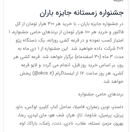
جشنواره زمستانه جایزه باران
در جشنواره جایزه باران ، با خرید هر 300 هزار تومان از کل
فاکتور و خرید هر 100 هزار تومان از برندهای حامی جشنواره، 1
امتیاز کسب نموده و در قرعه کشی روزانه، یک دستگاه پژو
207 شرکت داده خواهید شد. این جشنواره از 1 دی ماه به
مدت 3 ماه (30 اسفندماه) برگزار خواهد شد. قرعه کشی هر
روز، بر اساس خرید روز قبل، انجام می گردد و لایو قرعه
کشی، هر روز ساعت 17 از اینستاگرام (okcs.ir@) پخش
خواهد شد.
برندهای حامی جشنواره:
دلستر، نوین زعفران، فامیلا، ساحل کنار، کلییر، لوکس، داو،
پریل، پرسیل، شاوما، تاژ، هراز، شف هو، مای لیدی، رعنا،
بهروز، مزمز، نستله، عقاب، نادی، دنت، رامک، باراکا، اوه.