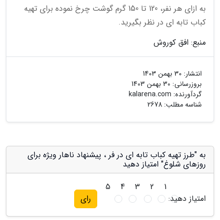
به ازای هر نفر، 120 تا 150 گرم گوشت چرخ نموده برای تهیه
کباب تابه ای در نظر بگیرید.
منبع: افق کوروش
انتشار:
30 بهمن 1403
بروزرسانی:
30 بهمن 1403
گردآورنده:
kalarena.com
شناسه مطلب: 2678
به "طرز تهیه کباب تابه ای در فر ، پیشنهاد ناهار ویژه برای
روزهای شلوغ" امتیاز دهید
5
4
3
2
1
امتیاز دهید:
رای