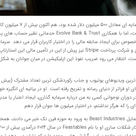
اپلیکیشن Step که پیش از این پیروز به جذب سرمایه ای معادل 500 میلیون دلار شده بود، هم اکنون
فعال دارد. این برنامه اگرچه یک بانک مستقل نیست، اما با همکاری Evolve Bank & Trust خدماتی نظیر حسا
صوص برای ایجاد سابقه مالی را در اختیار کاربران قرار می دهد. سرمای
گذاران سرشناسی همانند ویل اسمیت، استفن کری و شرکت پرداخت Stripe نیز پیش از این در تأمین مالی این استارتا
ست، انتظار می رود ضریب نفوذ این اپلیکیشن در میان جوانان به شکل
دترین ویدیوهای یوتیوب و جذب رکوردشکن ترین تعداد مشترک (بیش ا
ی او فراتر از دنیای رسانه و تفریح رفته است. او در بیانیه ای انگیزه خود
دوران نوجوانی کسی به من درباره سرمایه گذاری، ایجاد اعتبار یا مد
را که هرگز نداشتم، در اختیار میلیون ها جوان قرار دهم.
این خرید استراتژیک با گزارش های پیشین که از تمایل Beast Industries به ورود به حوزه فین تک خبر می دادند
دارد. اسناد فاش شده نشان می دهند که کسب وکار شکلات سازی او با نام Feastables در سال 2024 د
و بوده است. علاوه بر این، گزارش هایی وجود دارد که نشان می دهد تیم