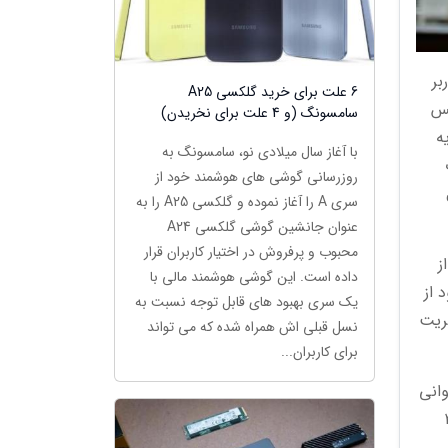
 بیش از 7 میلیون کاربر
6 علت برای خرید گلکسی A25
ب های پس
سامسونگ (و 4 علت برای نخریدن)
ه
با آغاز سال میلادی نو، سامسونگ به
پ
روزرسانی گوشی های هوشمند خود از
سری A را آغاز نموده و گلکسی A25 را به
عنوان جانشین گوشی گلکسی A24
محبوب و پرفروش در اختیار کاربران قرار
ز
داده است. این گوشی هوشمند مالی با
 از
یک سری بهبود های قابل توجه نسبت به
یریت
نسل قبلی اش همراه شده که می تواند
برای کاربران...
، همخوانی
رآمدی بیش از 200