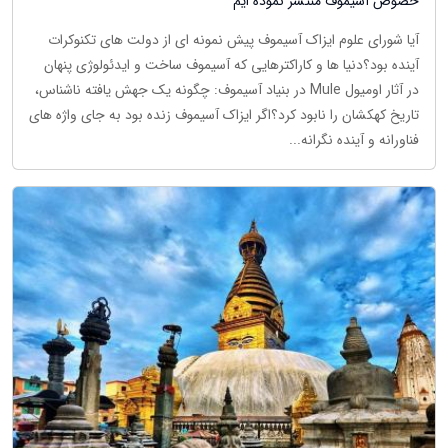
خصوص آسیموف منتشر نموده ایم
آیا شورای علوم ایزاک آسیموف پیش نمونه ای از دولت های تکنوکرات
آینده بود؟دنیا ها و کاراکترهایی که آسیموف ساخت و ایدئولوژی پنهان
در آثار اومیول Mule در بنیاد آسیموف: چگونه یک جهش یافته ناشناس،
تاریخ کهکشان را نابود کرد؟اگر ایزاک آسیموف زنده بود به جای واژه های
فناورانه و آینده نگرانه...