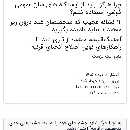
چرا هرگز نباید از ایستگاه های شارژ عمومی
گوشی استفاده کنیم؟
12 نشانه عجیب که متخصصان غدد درون ریز
معتقدند نباید نادیده بگیرید
آستیگماتیسم چشم؛ از تاری دید تا
راهکارهای نوین اصلاح انحنای قرنیه
منبع: یک پزشک
انتشار:
8 خرداد 1405
بروزرسانی:
8 خرداد 1405
گردآورنده:
kalarena.com
شناسه مطلب: 2729
به "چرا هرگز نباید چشم های خود را بمالید؛ هشدارهای جدی
متخصصان قرنیه" امتیاز دهید