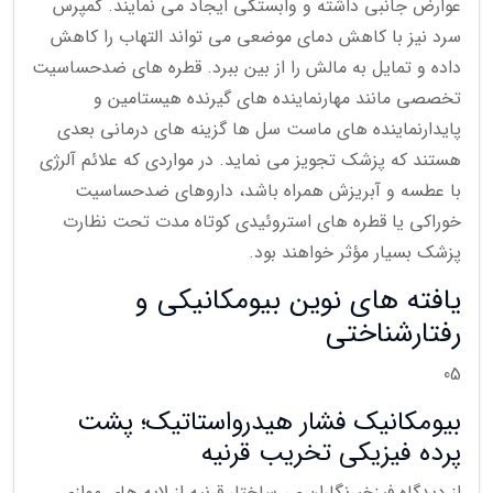
عوارض جانبی داشته و وابستگی ایجاد می نمایند. کمپرس
سرد نیز با کاهش دمای موضعی می تواند التهاب را کاهش
داده و تمایل به مالش را از بین ببرد. قطره های ضدحساسیت
تخصصی مانند مهارنماینده های گیرنده هیستامین و
پایدارنماینده های ماست سل ها گزینه های درمانی بعدی
هستند که پزشک تجویز می نماید. در مواردی که علائم آلرژی
با عطسه و آبریزش همراه باشد، داروهای ضدحساسیت
خوراکی یا قطره های استروئیدی کوتاه مدت تحت نظارت
پزشک بسیار مؤثر خواهند بود.
یافته های نوین بیومکانیکی و
رفتارشناختی
05
بیومکانیک فشار هیدرواستاتیک؛ پشت
پرده فیزیکی تخریب قرنیه
از دیدگاه فیزخبرنگاران ی، ساختار قرنیه از لایه های موازی