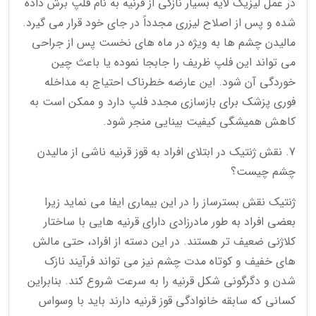
در عمل لیزیک لایه بسیار نازکی از قرنیه به نام فلپ برش داده
شده و پس از اصلاح لیزری مجدداً در جای خود قرار می گیرد.
مالیدن چشم ها به ویژه در ماه های نخست پس از جراحی
می تواند این فلپ ظریف را جابجا نموده یا باعث چین
خوردگی آن شود. این عارضه خطرناک احتیاج به مداخله
فوری پزشک برای بازسازی مجدد فلپ دارد و ممکن است به
کاهش همیشگی کیفیت بینایی منجر شود.
7. نقش ژنتیک در ابتلای افراد به قوز قرنیه ناشی از مالیدن
چشم چیست؟
ژنتیک نقش بسترساز را در این بیماری ایفا می نماید زیرا
بعضی افراد به طور مادرزادی دارای قرنیه هایی با ساختار
کلاژنی ضعیف تر هستند. در این دسته از افراد، حتی مالش
های خفیف و کوتاه مدت چشم نیز می تواند فرآیند نازک
شدن و دگرگونی شکل قرنیه را به سرعت شروع کند. بنابراین
کسانی که سابقه خانوادگی قوز قرنیه دارند باید با وسواس