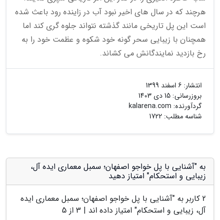
هرچند که در سال های اخیر نبود آب در زاینده رود باعث شده
است این پل تاریخی مانند گذشته نتواند جلوه گری کند اما
همچنان با زیبایی سحر گونه خود شکوه و عظمت خود را به
رخ بازدید نمایندگانش می کشاند.
انتشار:
6 اسفند 1399
بروزرسانی:
15 دی 1403
گردآورنده:
kalarena.com
شناسه مطلب: 1722
به "آشنایی با پل خواجو اصفهان؛ سمبل معماری ایده آل،
زیبایی و استحکام" امتیاز دهید
2
کاربر به "
آشنایی با پل خواجو اصفهان؛ سمبل معماری ایده
آل، زیبایی و استحکام
" امتیاز داده اند |
3
از 5